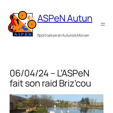
Aller
au
ASPeN Autun
contenu
Sport nature en Autunois Morvan
06/04/24 – L’ASPeN
fait son raid Briz’cou