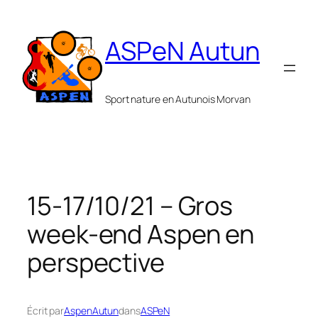
Aller
au
ASPeN Autun
contenu
Sport nature en Autunois Morvan
15-17/10/21 – Gros
week-end Aspen en
perspective
Écrit par
AspenAutun
dans
ASPeN