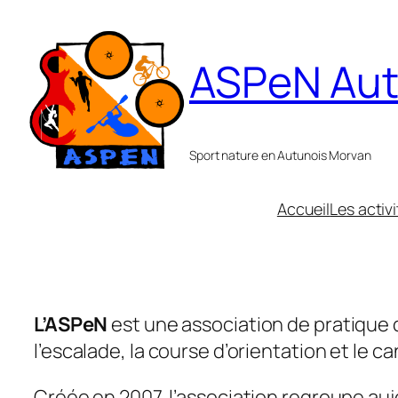
ASPeN Au
Sport nature en Autunois Morvan
Accueil
Les activ
L’ASPeN
est une association de pratique 
l’escalade, la course d’orientation et le c
Créée en 2007, l’association regroupe aujo