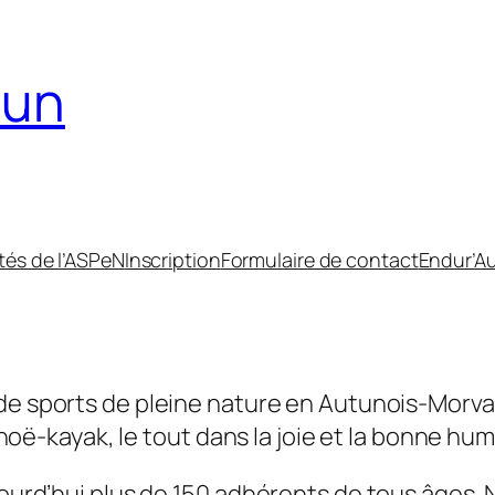
tun
ités de l’ASPeN
Inscription
Formulaire de contact
Endur’A
de sports de pleine nature en Autunois-Morva
anoë-kayak, le tout dans la joie et la bonne hum
urd’hui plus de 150 adhérents de tous âges. No