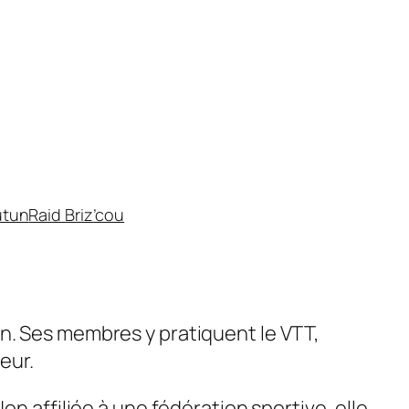
utun
Raid Briz’cou
n. Ses membres y pratiquent le VTT,
eur.
n affiliée à une fédération sportive, elle