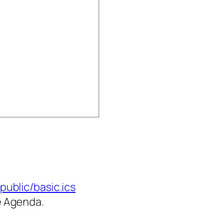
ublic/basic.ics
e Agenda
.